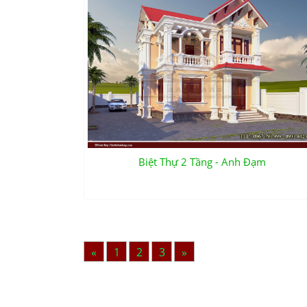
Biệt Thự 2 Tầng - Anh Đạm
«
1
2
3
»