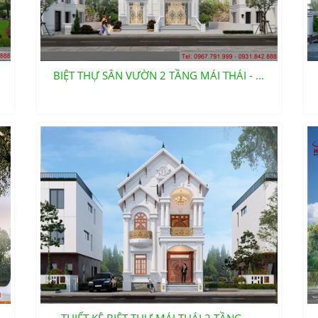
BIỆT THỰ SÂN VƯỜN 2 TẦNG MÁI THÁI - ...