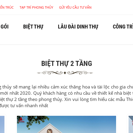
KIẾN TRÚC
TẠP TRÍ PHONG THỦY
GỬI YÊU CẦU TƯ VẤN
 GÓI
BIỆT THỰ
LÂU ĐÀI DINH THỰ
CÔNG TR
BIỆT THỰ 2 TẦNG
 thủy sẽ mang lại nhiều cảm xúc thăng hoa và tài lộc cho gia chủ
ất mới nhất 2020. Quý khách hàng có nhu cầu về thiết kế nhà biệ
biệt thự 2 tầng theo phong thủy. Xin vui lòng tìm hiểu các mẫu Thi
ể được tư vấn nhanh nhất