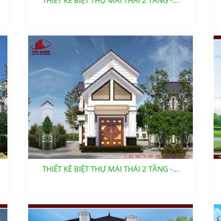
THIẾT KÊ BIỆT THỰ MÁI THÁI 2 TẦNG -...
THIẾT KÊ BIỆT THỰ MÁI THÁI 2 TẦNG -...