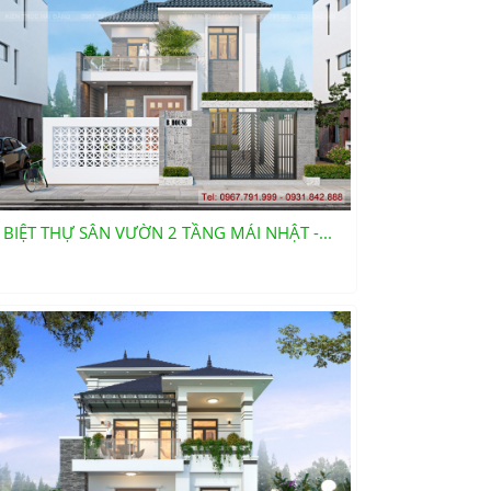
BIỆT THỰ SÂN VƯỜN 2 TẦNG MÁI NHẬT -...