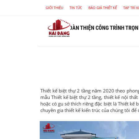
GIỚI THIỆU
TIN TỨC
BÁO GIÁ THIẾT KẾ
TẠP TRÍ 
HOÀN THIỆN CÔNG TRÌNH TRỌN
Thiết kế biệt thự 2 tầng năm 2020 theo phong
mẫu Thiết kế biệt thự 2 tầng, thiết kế nội th
hoặc có gu sở thích riêng đặc biệt là Thiết kế 
chuyên gia thiết kế kiến trúc của chúng tôi đ