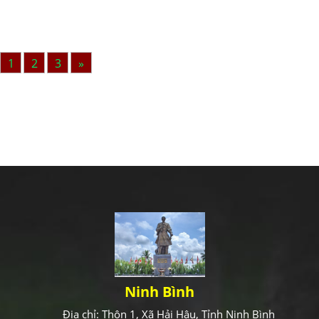
1
2
3
»
Ninh Bình
Địa chỉ: Thôn 1, Xã Hải Hậu, Tỉnh Ninh Bình