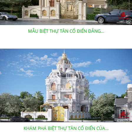
MẪU BIỆT THỰ TÂN CỔ ĐIỂN ĐẲNG...
KHÁM PHÁ BIỆT THỰ TÂN CỔ ĐIỂN CỦA...