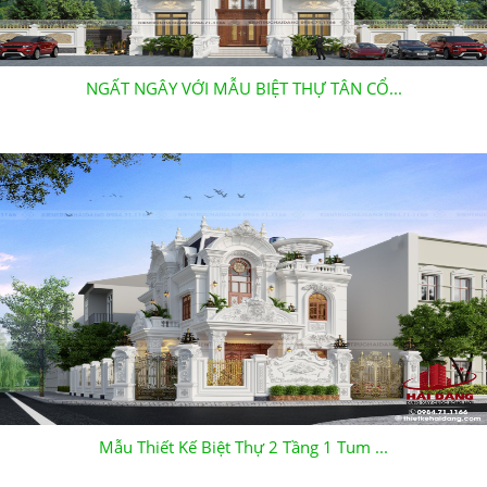
NGẤT NGÂY VỚI MẪU BIỆT THỰ TÂN CỔ...
Mẫu Thiết Kế Biệt Thự 2 Tầng 1 Tum ...