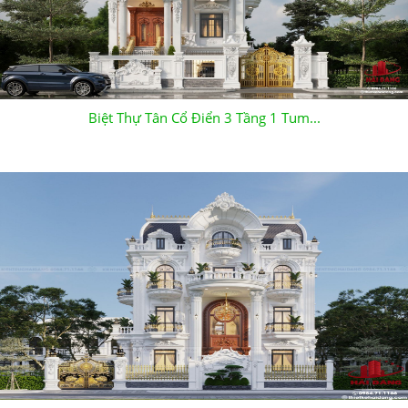
Biệt Thự Tân Cổ Điển 3 Tầng 1 Tum...