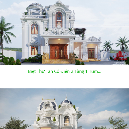
Biệt Thự Tân Cổ Điển 2 Tầng 1 Tum...