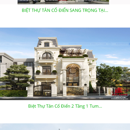
BIỆT THỰ TÂN CỔ ĐIỂN SANG TRỌNG TẠI...
Biệt Thự Tân Cổ Điển 2 Tầng 1 Tum...