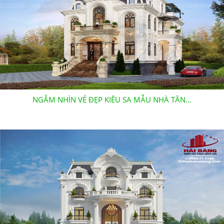
NGẮM NHÌN VẺ ĐẸP KIÊU SA MẪU NHÀ TÂN...