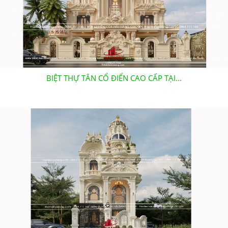
BIỆT THỰ TÂN CỔ ĐIỂN CAO CẤP TẠI...