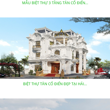
MẪU BIỆT THỰ 3 TẦNG TÂN CỔ ĐIỂN...
BIỆT THỰ TÂN CỔ ĐIỂN ĐẸP TẠI HẢI...