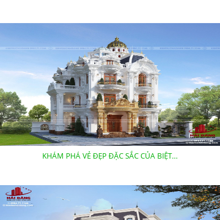
KHÁM PHÁ VẺ ĐẸP ĐẶC SẮC CỦA BIỆT...