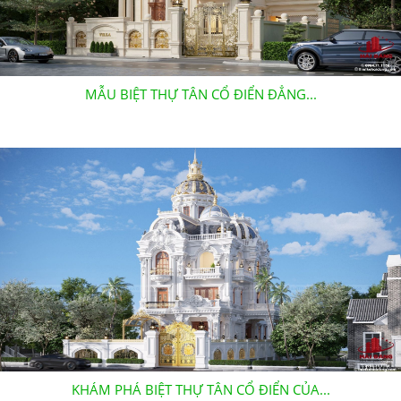
MẪU BIỆT THỰ TÂN CỔ ĐIỂN ĐẲNG...
KHÁM PHÁ BIỆT THỰ TÂN CỔ ĐIỂN CỦA...