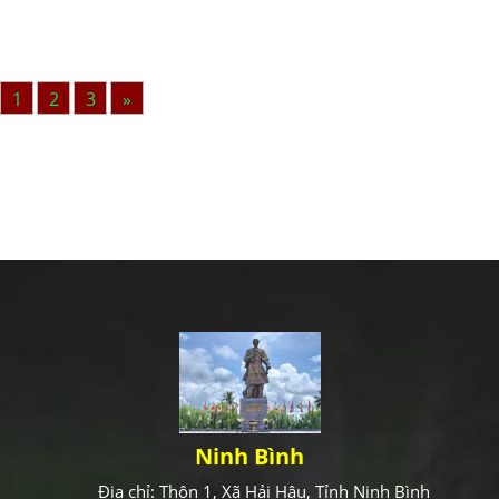
1
2
3
»
Ninh Bình
Địa chỉ: Thôn 1, Xã Hải Hậu, Tỉnh Ninh Bình