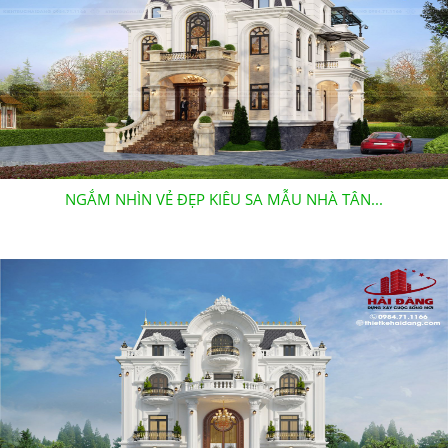
NGẮM NHÌN VẺ ĐẸP KIÊU SA MẪU NHÀ TÂN...