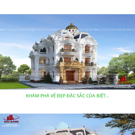
KHÁM PHÁ VẺ ĐẸP ĐẶC SẮC CỦA BIỆT...