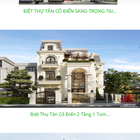
BIỆT THỰ TÂN CỔ ĐIỂN SANG TRỌNG TẠI...
Biệt Thự Tân Cổ Điển 2 Tầng 1 Tum...