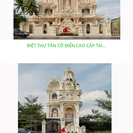
BIỆT THỰ TÂN CỔ ĐIỂN CAO CẤP TẠI...