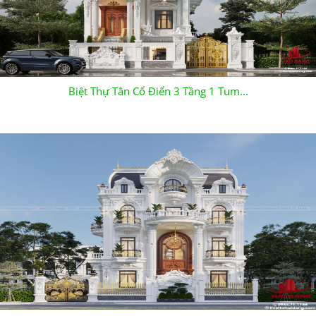
Biệt Thự Tân Cổ Điển 3 Tầng 1 Tum...