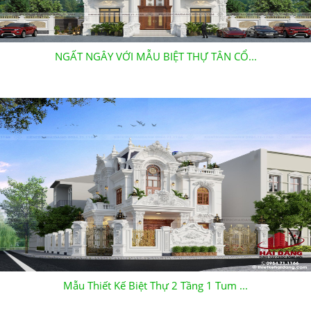
NGẤT NGÂY VỚI MẪU BIỆT THỰ TÂN CỔ...
Mẫu Thiết Kế Biệt Thự 2 Tầng 1 Tum ...