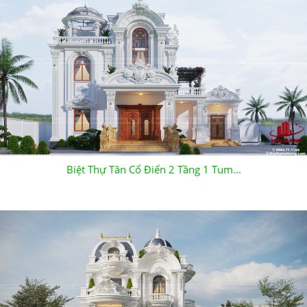
Biệt Thự Tân Cổ Điển 2 Tầng 1 Tum...