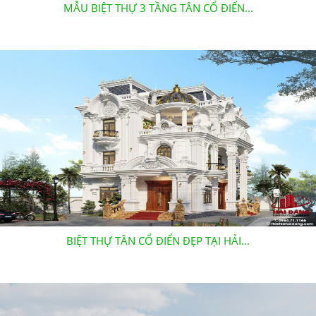
MẪU BIỆT THỰ 3 TẦNG TÂN CỔ ĐIỂN...
BIỆT THỰ TÂN CỔ ĐIỂN ĐẸP TẠI HẢI...